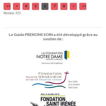
<<
<
4
5
6
7
8
>
>>
Nb total : 373
Le Guide PRENONS SOIN a été développé grâce au
soutien de :