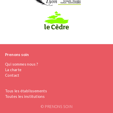
Prenons soin
Qui sommes nous ?
La charte
Contact
Tous les établissements
Toutes les institutions
© PRENONS SOIN