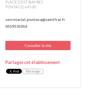
PLACE D'ESTIBAYRES
PONTACQ 64530
secretariat.pontacq@saintfrai.fr
0559535056
Consulter le site
Partager cet établissement
Télécharger