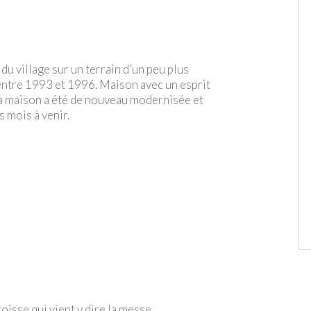
u village sur un terrain d’un peu plus
 entre 1993 et 1996. Maison avec un esprit
 la maison a été de nouveau modernisée et
 mois à venir.
oisse qui vient y dire la messe