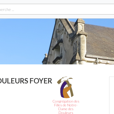
OULEURS FOYER
Congrégation des
Filles de Notre-
Dame des
Douleurs