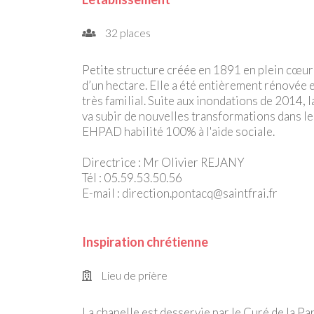
32 places
Petite structure créée en 1891 en plein cœur d
d’un hectare. Elle a été entièrement rénovée
très familial. Suite aux inondations de 2014,
va subir de nouvelles transformations dans les
EHPAD habilité 100% à l'aide sociale.
Directrice : Mr Olivier REJANY
Tél : 05.59.53.50.56
E-mail : direction.pontacq@saintfrai.fr
Inspiration chrétienne
Lieu de prière
La chapelle est desservie par le Curé de la Par